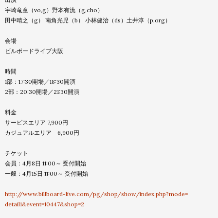
宇崎竜童（vo,g）野本有流（g,cho）
田中晴之（g） 南角光児（b） 小林健治（ds）土井淳（p,org）
会場
ビルボードライブ大阪
時間
1部：17:30開場／18:30開演
2部：20:30開場／21:30開演
料金
サービスエリア 7,900円
カジュアルエリア 6,900円
チケット
会員：4月8日 11:00～ 受付開始
一般：4月15日 11:00～ 受付開始
http://www.billboard-live.com/
pg/shop/show/index.php?mode=
detail1&event=10447&shop=2