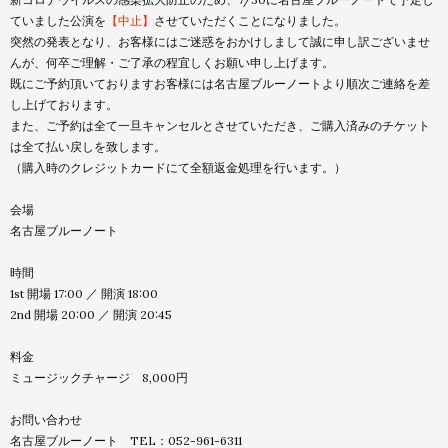
ていました公演を
【中止】
させ
ていただくことになりました。
突然の発表となり、
お客様にはご迷惑をおかけしまして誠に申し訳ございませ
んが、
何卒ご理解・ご了承の程宜しくお願い申し上げます。
既にご予約頂いておりますお客様には名古屋ブルーノートより順次
ご連絡を差
し上げております。
また、ご予約は全て一旦キャンセルとさせていただき、
ご購入済みのチケット
は全て払い戻しを致します。
（購入時のクレジットカードにて全額返金処理を行います。）
会場
名古屋ブルーノート
時間
1st 開場 17:00 ／ 開演 18:00
2nd 開場 20:00 ／ 開演 20:45
料金
ミュージックチャージ 8,000円
お問い合わせ
名古屋ブルーノート TEL：052-961-6311