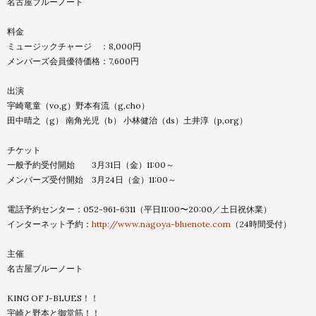
名古屋ブルーノート
料金
ミュージックチャージ ：8,000円
メンバーズ会員優待価格：7,600円
出演
宇崎竜童（vo,g）野本有流（g,cho）
田中晴之（g） 南角光児（b） 小林健治（ds）土井淳（p,org）
チケット
一般予約受付開始 3月31日（金）11:00～
メンバーズ受付開始 3月24日（金）11:00～
電話予約センター：052-961-6311（平日11:00〜
20:00／土日祝休業）
インターネット予約：
http://www.nagoya-
bluenote.com
（24時間受付）
主催
名古屋ブルーノート
KING OF J-BLUES！！
宇崎と野本と御堂筋！！