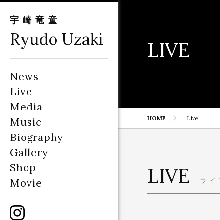
宇崎竜童
Ryudo Uzaki
LIVE
News
Live
Media
HOME
Live
Music
Biography
Gallery
Shop
LIVE
ライ
Movie