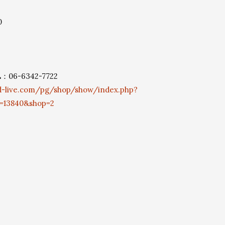
0
6-6342-7722
rd-live.com/pg/shop/show/index.php?
t=13840&shop=2