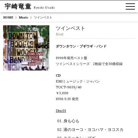
宇崎竜童
Ryudo Uzaki
HOME
Music
ツインベスト
ツインベスト
Best
ダウンタウン・ブギウギ・バンド
1996年発売ベスト盤
ツインベストシリーズ 2枚組で全30曲収録
CD
EMIミュージック・ジャパン
TOCT-9639/40
￥3,000
1996.9.19 発売
Disc01
身も心も
港のヨーコ・ヨコハマ・ヨコスカ