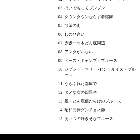
ほいでもってブンブン
ダウンタウンならず者懺悔
欲望の街
しのび逢い
赤坂一ツ木どん底周辺
アンタがいない
ベース・キャンプ・ブルース
ジプシー・マリー~セントルイス・ブル
ース
うらぶれた部屋で
ダメな女の四畳半
脱・どん底傷だらけのブルース
昭和元禄ダンチョネ節
あいつの好きそなブルース