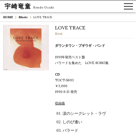
宇崎竜童
Ryudo Uzaki
HOME
Music
LOVE TRACE
LOVE TRACE
Best
ダウンタウン・ブギウギ・バンド
1991年発売ベスト盤
バラードを集めた LOVE SONG集
CD
TOCT-5693
￥3,000
1990.6.13 発売
収録曲
涙のシークレット・ラヴ
しのび逢い
バラード