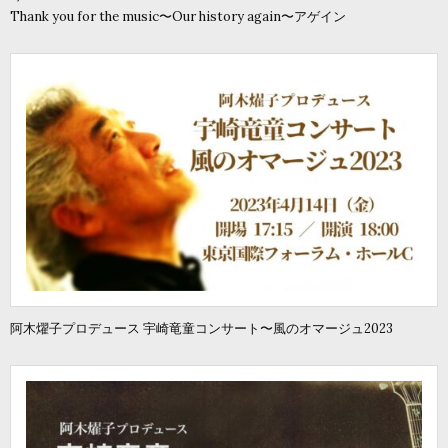
Thank you for the music〜Our history again〜アゲイン
阿木燿子プロデュース 宇崎竜童コンサート〜風のオマージュ2023