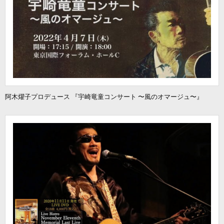
阿木燿子プロデュース 『宇崎竜童コンサート 〜風のオマージュ〜』