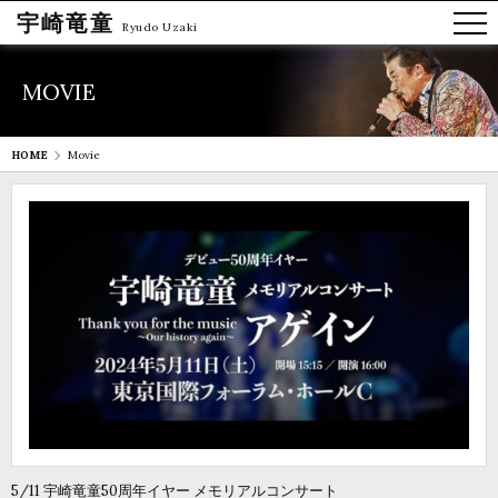
宇崎竜童
Ryudo Uzaki
MOVIE
HOME
Movie
5/11 宇崎竜童50周年イヤー メモリアルコンサート