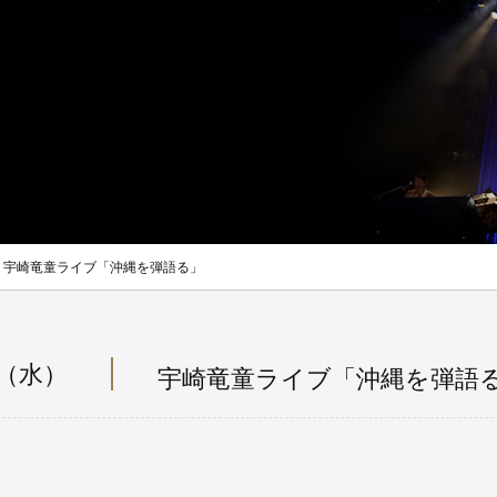
宇崎竜童ライブ「沖縄を弾語る」
日（水）
宇崎竜童ライブ「沖縄を弾語