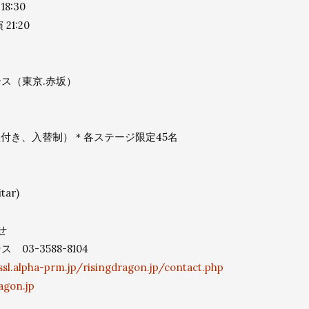
18:30
21:20
ス（東京.赤坂）
料理付き、入替制）＊各ステージ限定45名
tar)
せ
03-3588-8104
/ssl.alpha-prm.jp/risingdragon.jp/contact.php
agon.jp