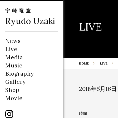
宇崎竜童
Ryudo Uzaki
LIVE
News
Live
Media
HOME
LIVE
Music
Biography
Gallery
2018年5月16
Shop
Movie
時間