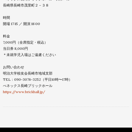
長崎県長崎市茂里町２－３８
時間
開場 17:15 ／ 開演 18:00
料金
7,000円（全席指定・税込）
当日券 8,000円
＊未就学児入場はご遠慮ください
お問い合わせ
明治大学校友会長崎市地域支部
TEL：090-3076-3252（平日10時〜17時）
べネックス長崎ブリックホール
https://www.brickhall.jp/