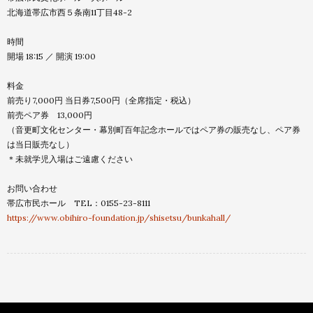
北海道帯広市西５条南11丁目48-2
時間
開場 18:15 ／ 開演 19:00
料金
前売り7,000円 当日券7,500円（全席指定・税込）
前売ペア券 13,000円
（音更町文化センター・幕別町百年記念ホールではペア券の販売なし、ペア券
は当日販売なし）
＊未就学児入場はご遠慮ください
お問い合わせ
帯広市民ホール TEL：0155-23-8111
https://www.obihiro-foundation.jp/shisetsu/bunkahall/