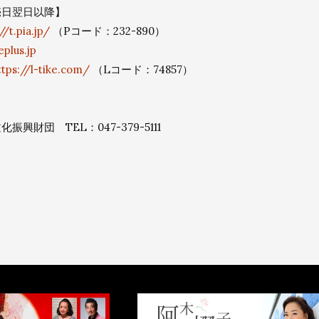
売日翌日以降】
//t.pia.jp/
（Pコード：232-890）
eplus.jp
ttps://l-tike.com/
（Lコード：74857）
興財団 TEL：047-379-5111