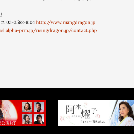
せ
3-3588-8104
http://www.risingdragon.jp
/ssl.alpha-prm.jp/risingdragon.jp/contact.php